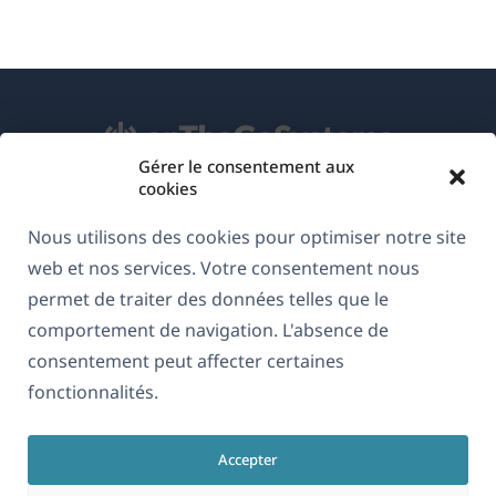
Gérer le consentement aux
cookies
À propos de WPML
Nous utilisons des cookies pour optimiser notre site
RGPD & Politique de confidentialité
web et nos services. Votre consentement nous
(s'ouvre
Rejoignez notre équipe
permet de traiter des données telles que le
dans
comportement de navigation. L'absence de
(s'ouvre
(s'ouvre
(s'ouvre
une
consentement peut affecter certaines
dans
dans
dans
nouvelle
fonctionnalités.
une
une
une
(s'ouvre
© 2026
OnTheGoSystems Limited
fenêtre)
nouvelle
nouvelle
nouvelle
dans
fenêtre)
fenêtre)
fenêtre)
Accepter
une
nouvelle