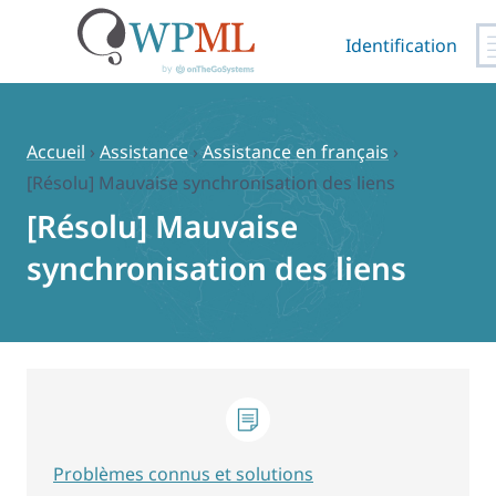
Identification
Passer
au
contenu
Accueil
›
Assistance
›
Assistance en français
›
[Résolu] Mauvaise synchronisation des liens
[Résolu] Mauvaise
synchronisation des liens
Problèmes connus et solutions