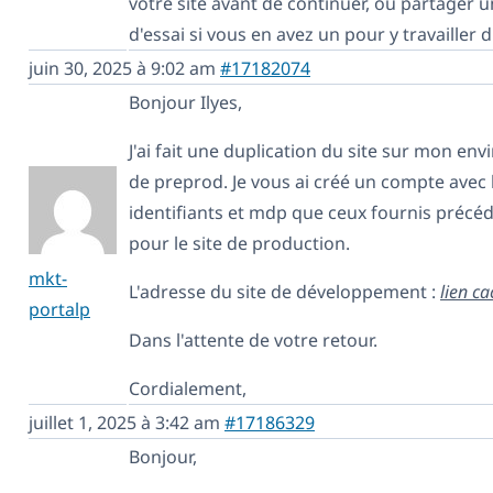
votre site avant de continuer, ou partager u
d'essai si vous en avez un pour y travailler 
juin 30, 2025 à 9:02 am
#17182074
Bonjour Ilyes,
J'ai fait une duplication du site sur mon e
de preprod. Je vous ai créé un compte ave
identifiants et mdp que ceux fournis préc
pour le site de production.
mkt-
L'adresse du site de développement :
lien c
portalp
Dans l'attente de votre retour.
Cordialement,
juillet 1, 2025 à 3:42 am
#17186329
Bonjour,