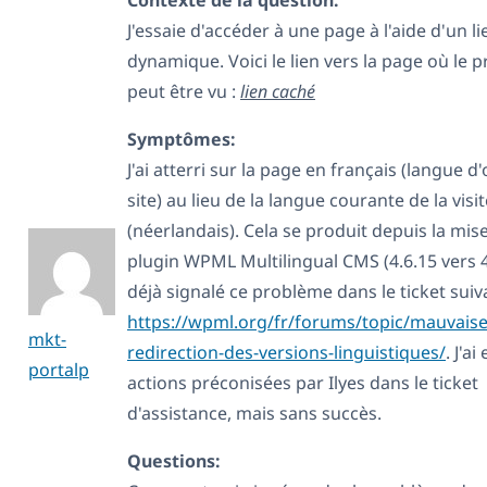
J'essaie d'accéder à une page à l'aide d'un li
dynamique. Voici le lien vers la page où le 
peut être vu :
lien caché
Symptômes:
J'ai atterri sur la page en français (langue d
site) au lieu de la langue courante de la visit
(néerlandais). Cela se produit depuis la mis
plugin WPML Multilingual CMS (4.6.15 vers 4.7
déjà signalé ce problème dans le ticket suiva
https://wpml.org/fr/forums/topic/mauvaise
mkt-
redirection-des-versions-linguistiques/
. J'a
portalp
actions préconisées par Ilyes dans le ticket
d'assistance, mais sans succès.
Questions: