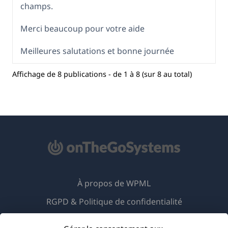
champs.
Merci beaucoup pour votre aide
Meilleures salutations et bonne journée
Affichage de 8 publications - de 1 à 8 (sur 8 au total)
À propos de WPML
RGPD & Politique de confidentialité
(s'ouvre
Rejoignez notre équipe