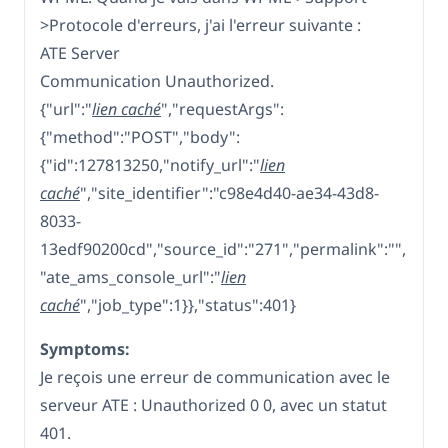
>Protocole d'erreurs, j'ai l'erreur suivante :
ATE Server
Communication Unauthorized.
{"url":"
lien caché
","requestArgs":
{"method":"POST","body":
{"id":127813250,"notify_url":"
lien
caché
","site_identifier":"c98e4d40-ae34-43d8-
8033-
13edf90200cd","source_id":"271","permalink":"",
"ate_ams_console_url":"
lien
caché
","job_type":1}},"status":401}
Symptoms:
Je reçois une erreur de communication avec le
serveur ATE : Unauthorized 0 0, avec un statut
401.