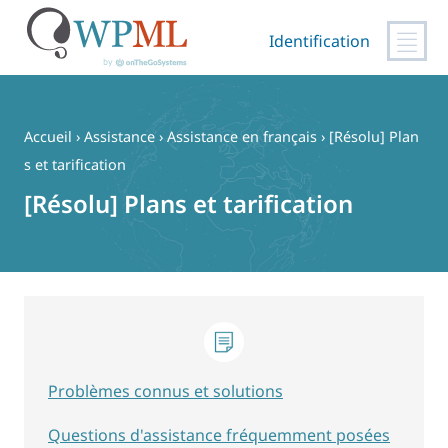
Identification
Passer
au
contenu
Accueil
›
Assistance
›
Assistance en français
›
[Résolu] Plan
s et tarification
[Résolu] Plans et tarification
Problèmes connus et solutions
Questions d'assistance fréquemment posées