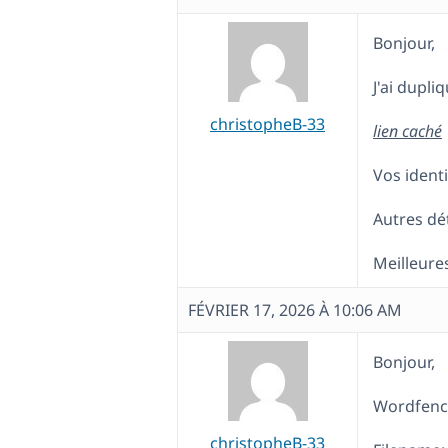
Bonjour,
J'ai dupliq
christopheB-33
lien caché
Vos ident
Autres dét
Meilleure
FÉVRIER 17, 2026 À 10:06 AM
Bonjour,
Wordfence
christopheB-33