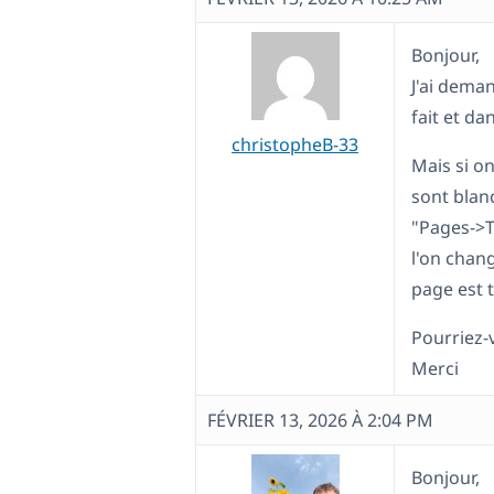
Bonjour,
J'ai deman
fait et da
christopheB-33
Mais si on
sont blanc
"Pages->T
l'on chan
page est t
Pourriez-
Merci
FÉVRIER 13, 2026 À 2:04 PM
Bonjour,