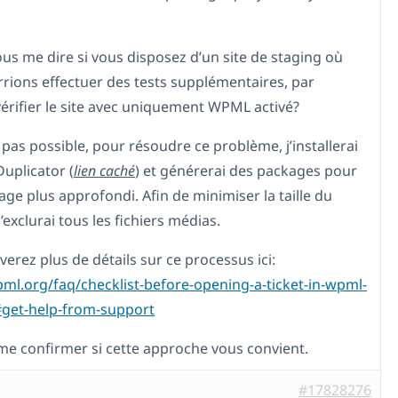
us me dire si vous disposez d’un site de staging où
rions effectuer des tests supplémentaires, par
érifier le site avec uniquement WPML activé?
t pas possible, pour résoudre ce problème, j’installerai
Duplicator (
lien caché
) et générerai des packages pour
ge plus approfondi. Afin de minimiser la taille du
’exclurai tous les fichiers médias.
erez plus de détails sur ce processus ici:
pml.org/faq/checklist-before-opening-a-ticket-in-wpml-
get-help-from-support
me confirmer si cette approche vous convient.
#17828276