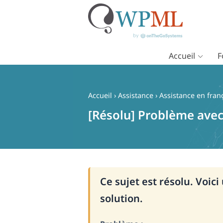
Accueil
F
Passer
au
contenu
Accueil
›
Assistance
›
Assistance en fran
[Résolu] Problème avec
Ce sujet est résolu. Voic
solution.