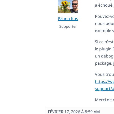
a échoué.
Pouvez-vo
Bruno Kos
nous pour
Supporter
exemple v
Si ce n’es
le plugin 
un déboga
package, j
Vous trouv
https://w
support/#
Merci de 
FÉVRIER 17, 2026 À 8:59 AM