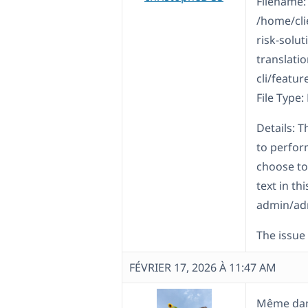
Filename:
/home/cl
risk-solu
translati
cli/featur
File Type:
Details: T
to perform
choose to
text in thi
admin/ad
The issue
FÉVRIER 17, 2026 À 11:47 AM
Même dans