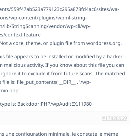
ients/559f47ab523a779123c295a878fd4ac6/sites/wa-
tions/wp-content/plugins/wpml-string-
on/lib/StringScanning/vendor/wp-cli/wp-
es/context.feature
 Not a core, theme, or plugin file from wordpress.org.
his file appears to be installed or modified by a hacker
 malicious activity. If you know about this file you can
 ignore it to exclude it from future scans. The matched
s file is: file_put_contents( __DIR__ . '/wp-
min.php'
 type is: Backdoor:PHP/wpAuditEX.11980
#17828969
 une configuration minimale, je constate le même