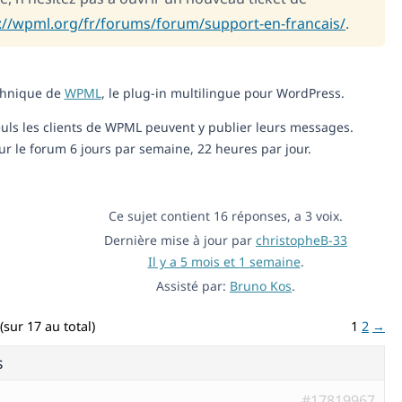
://wpml.org/fr/forums/forum/support-en-francais/
.
echnique de
WPML
, le plug-in multilingue pour WordPress.
 seuls les clients de WPML peuvent y publier leurs messages.
 le forum 6 jours par semaine, 22 heures par jour.
Ce sujet contient 16 réponses, a 3 voix.
Dernière mise à jour par
christopheB-33
Il y a 5 mois et 1 semaine
.
Assisté par:
Bruno Kos
.
(sur 17 au total)
1
2
→
s
#17819967