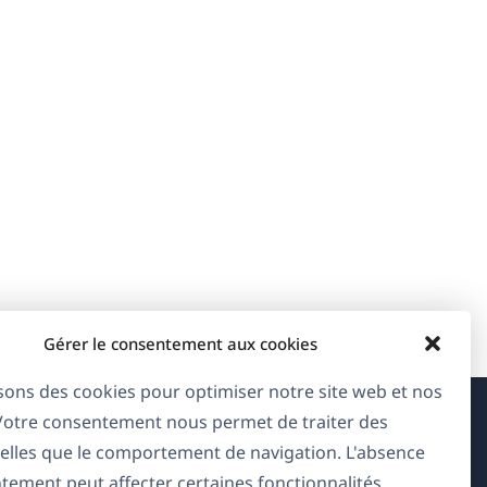
Gérer le consentement aux cookies
isons des cookies pour optimiser notre site web et nos
 Votre consentement nous permet de traiter des
À propos de WPML
elles que le comportement de navigation. L'absence
tement peut affecter certaines fonctionnalités.
RGPD & Politique de confidentialité