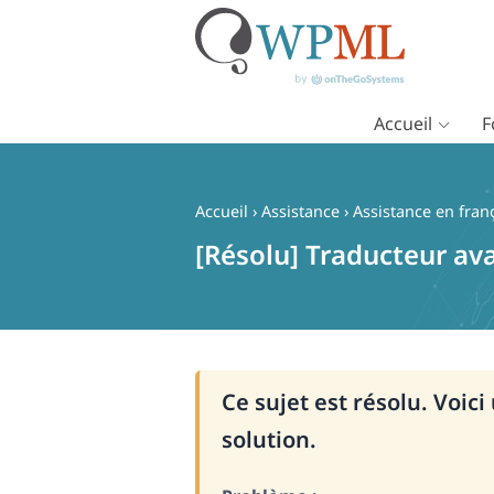
Accueil
F
Passer
au
contenu
Accueil
›
Assistance
›
Assistance en fran
[Résolu] Traducteur av
Ce sujet est résolu. Voic
solution.