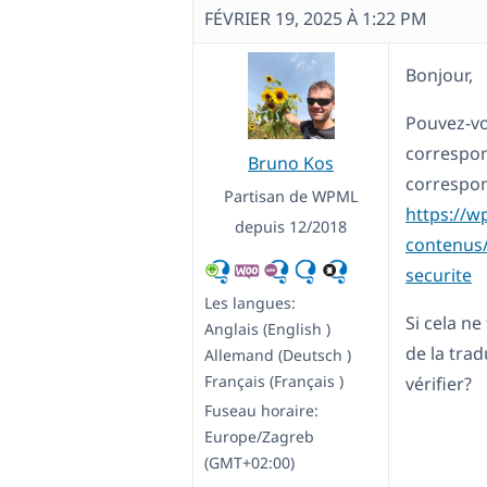
FÉVRIER 19, 2025 À 1:22 PM
Bonjour,
Pouvez-vo
correspond
Bruno Kos
correspon
Partisan de WPML
https://w
depuis 12/2018
contenus/
securite
Les langues:
Si cela n
Anglais (English )
de la tra
Allemand (Deutsch )
Français (Français )
vérifier?
Fuseau horaire:
Europe/Zagreb
(GMT+02:00)