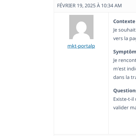
FÉVRIER 19, 2025 À 10:34 AM
Contexte 
Je souhait
vers la p
mkt-portalp
Symptôm
Je rencon
m'est ind
dans la t
Question
Existe-t-
valider m