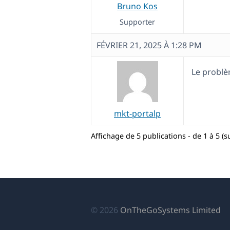
Bruno Kos
Supporter
FÉVRIER 21, 2025 À 1:28 PM
Le problè
mkt-portalp
Affichage de 5 publications - de 1 à 5 (su
(s
© 2026
OnTheGoSystems Limited
da