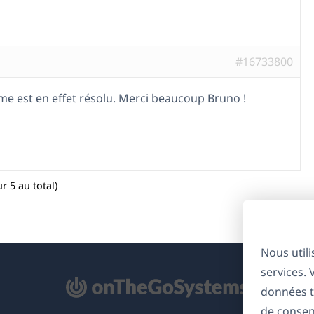
#16733800
me est en effet résolu. Merci beaucoup Bruno !
r 5 au total)
Nous util
services.
'ouvre
données t
ns
de consen