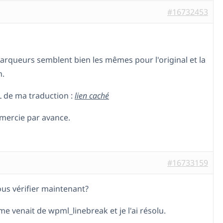
#16732453
marqueurs semblent bien les mêmes pour l'original et la
n.
L de ma traduction :
lien caché
emercie par avance.
#16733159
us vérifier maintenant?
e venait de wpml_linebreak et je l'ai résolu.