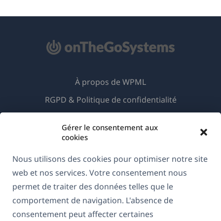
À propos de WPML
RGPD & Politique de confidentialité
(s'ouvre
Rejoignez notre équipe
Gérer le consentement aux
dans
(s'ouvre
(s'ouvre
(s'ouvre
cookies
une
dans
dans
dans
nouvelle
Nous utilisons des cookies pour optimiser notre site
une
une
une
(s'ouvre
© 2026
OnTheGoSystems Limited
fenêtre)
web et nos services. Votre consentement nous
nouvelle
nouvelle
nouvelle
dans
fenêtre)
fenêtre)
fenêtre)
permet de traiter des données telles que le
une
comportement de navigation. L'absence de
nouvelle
consentement peut affecter certaines
fenêtre)