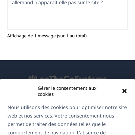
allemand n'apparaît-elle pas sur le site ?
Affichage de 1 message (sur 1 au total)
Gérer le consentement aux
cookies
À propos de WPML
Nous utilisons des cookies pour optimiser notre site
RGPD & Politique de confidentialité
web et nos services. Votre consentement nous
(s'ouvre
Rejoignez notre équipe
permet de traiter des données telles que le
dans
comportement de navigation. L'absence de
(s'ouvre
(s'ouvre
(s'ouvre