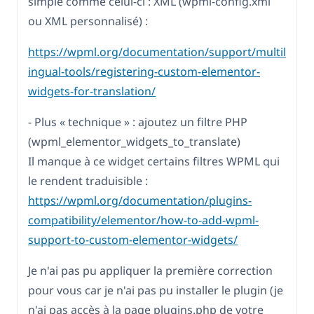
simple comme celui-ci : XML (wpml-config.xml
ou XML personnalisé) :
https://wpml.org/documentation/support/multil
ingual-tools/registering-custom-elementor-
widgets-for-translation/
- Plus « technique » : ajoutez un filtre PHP
(wpml_elementor_widgets_to_translate)
Il manque à ce widget certains filtres WPML qui
le rendent traduisible :
https://wpml.org/documentation/plugins-
compatibility/elementor/how-to-add-wpml-
support-to-custom-elementor-widgets/
Je n'ai pas pu appliquer la première correction
pour vous car je n'ai pas pu installer le plugin (je
n'ai pas accès à la page plugins.php de votre