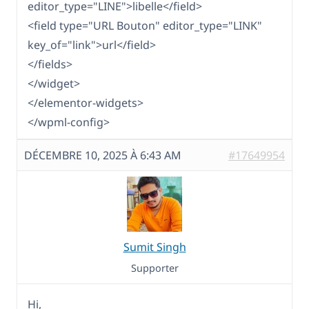
editor_type="LINE">libelle</field>
<field type="URL Bouton" editor_type="LINK"
key_of="link">url</field>
</fields>
</widget>
</elementor-widgets>
</wpml-config>
DÉCEMBRE 10, 2025 À 6:43 AM
#17649954
Sumit Singh
Supporter
Hi,