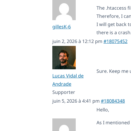
The .htaccess f
Therefore, I ca
I will get back 
gillesK-6
there is a crash
juin 2, 2026 à 12:12 pm
#18075452
Sure. Keep me 
Lucas Vidal de
Andrade
Supporter
juin 5, 2026 à 4:41 pm
#18084348
Hello,
As I mentioned 