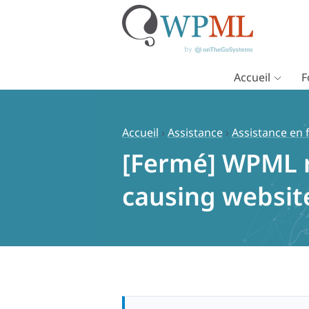
Accueil
F
Passer
au
contenu
Accueil
›
Assistance
›
Assistance en 
[Fermé] WPML r
causing websit