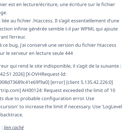
r est en lecture/écriture, une écriture sur le fichier
age.
 liée au fichier .htaccess. Il s’agit essentiellement d’une
ection infinie générée semble t-il par WPML qui ajoute
nt l’erreur.
 ce bug, j'ai conservé une version du fichier htaccess
sur le serveur en lecture seule 444
eur qui rend le site indisponible, il s’agit de la suivante :
:42:51 2026] [X-OVHRequest-Id:
8d73689c41e69f9a0] [error] [client 5.135.42.226:0]
trip.com] AH00124: Request exceeded the limit of 10
cts due to probable configuration error. Use
cursion' to increase the limit if necessary. Use 'LogLevel
 backtrace.
 :
lien caché