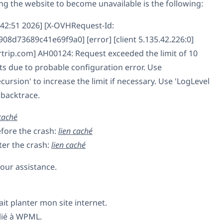
ng the website to become unavailable is the following:
:42:51 2026] [X-OVHRequest-Id:
8d73689c41e69f9a0] [error] [client 5.135.42.226:0]
trip.com] AH00124: Request exceeded the limit of 10
cts due to probable configuration error. Use
cursion' to increase the limit if necessary. Use 'LogLevel
 backtrace.
 caché
efore the crash:
lien caché
fter the crash:
lien caché
our assistance.
fait planter mon site internet.
lié à WPML.