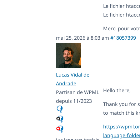
Le fichier htac
Le fichier htac
Merci pour votr
mai 25, 2026 à 8:03 am
#18057399
Lucas Vidal de
Andrade
Hello there,
Partisan de WPML
depuis 11/2023
Thank you for s
to match this k
https://wpml.or
language-folde
Les langues:
Anglais