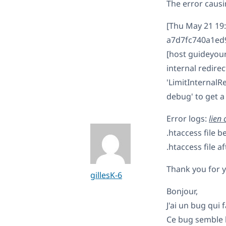
The error causi
[Thu May 21 19
a7d7fc740a1ed90
[host guideyour
internal redire
'LimitInternalRe
debug' to get a
Error logs:
lien
.htaccess file b
.htaccess file a
Thank you for y
gillesK-6
Bonjour,
J'ai un bug qui 
Ce bug semble 