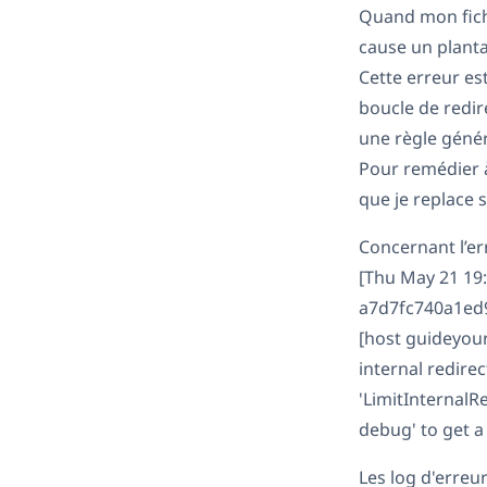
Quand mon fichie
cause un plant
Cette erreur est
boucle de redir
une règle généra
Pour remédier à
que je replace 
Concernant l’err
[Thu May 21 19
a7d7fc740a1ed90
[host guideyour
internal redire
'LimitInternalRe
debug' to get a
Les log d'erreur