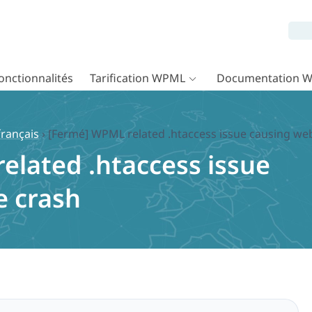
onctionnalités
Tarification WPML
Documentation 
français
›
[Fermé] WPML related .htaccess issue causing web
elated .htaccess issue
e crash