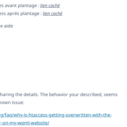
ces avant plantage :
lien caché
cess aprés plantage :
lien caché
e aide
haring the details. The behavior your described, seems
nown issue:
g/faq/why-is-htaccess-getting-overwritten-with-the-
r-on-my-wpml-website/