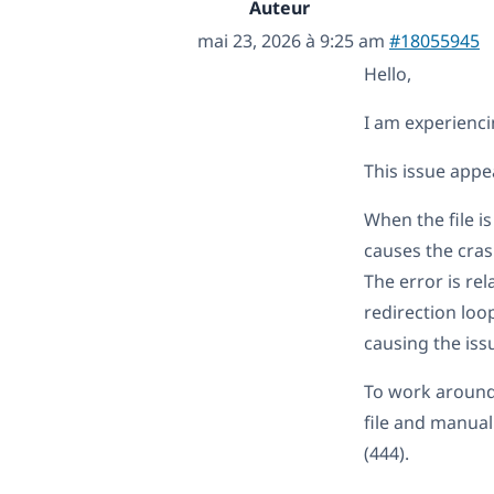
Auteur
mai 23, 2026 à 9:25 am
#18055945
Hello,
I am experienci
This issue appe
When the file i
causes the cras
The error is rel
redirection loo
causing the iss
To work around 
file and manual
(444).