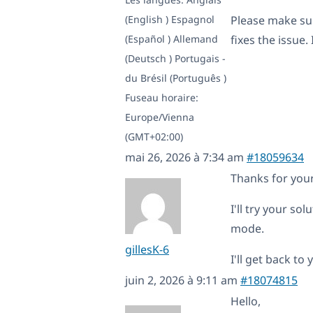
(English )
Espagnol
Please make sur
(Español )
Allemand
fixes the issue.
(Deutsch )
Portugais -
du Brésil (Português )
Fuseau horaire:
Europe/Vienna
(GMT+02:00)
mai 26, 2026 à 7:34 am
#18059634
Thanks for your
I'll try your so
mode.
gillesK-6
I'll get back to
juin 2, 2026 à 9:11 am
#18074815
Hello,