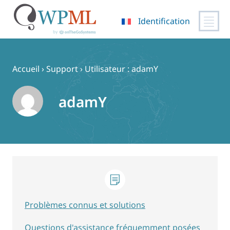
Identification
Passer
au
contenu
Accueil
›
Support
›
Utilisateur : adamY
adamY
Problèmes connus et solutions
Questions d'assistance fréquemment posées