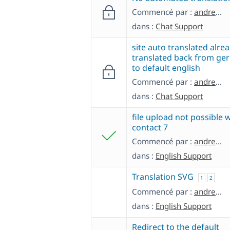
Commencé par :
andreasN-23
dans :
Chat Support
site auto translated alre
translated back from ge
to default english
Commencé par :
andreasN-23
dans :
Chat Support
file upload not possible 
contact 7
Commencé par :
andreasN-23
dans :
English Support
Translation SVG
1
2
Commencé par :
andreasN-23
dans :
English Support
Redirect to the default