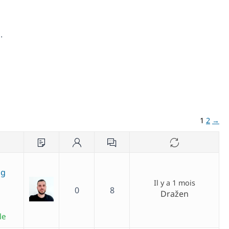
.
1
2
→
ng
Il y a 1 mois
0
8
Dražen
le