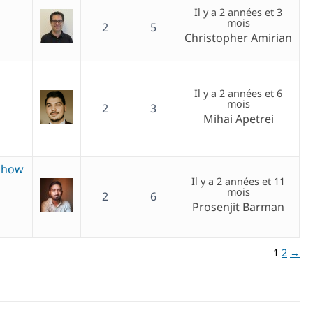
Il y a 2 années et 3
mois
2
5
Christopher Amirian
Il y a 2 années et 6
mois
2
3
Mihai Apetrei
 show
Il y a 2 années et 11
mois
2
6
Prosenjit Barman
1
2
→