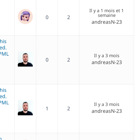
Il y a 1 mois et 1
semaine
0
2
andreasN-23
his
ed.
WPML
Il y a 3 mois
0
2
andreasN-23
his
ed.
WPML
Il y a 3 mois
1
2
andreasN-23
n