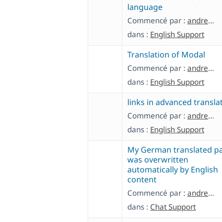
language
Commencé par :
andreasN-23
dans :
English Support
Translation of Modal
Commencé par :
andreasN-23
dans :
English Support
links in advanced transla
Commencé par :
andreasN-23
dans :
English Support
My German translated p
was overwritten
automatically by English
content
Commencé par :
andreasN-23
dans :
Chat Support