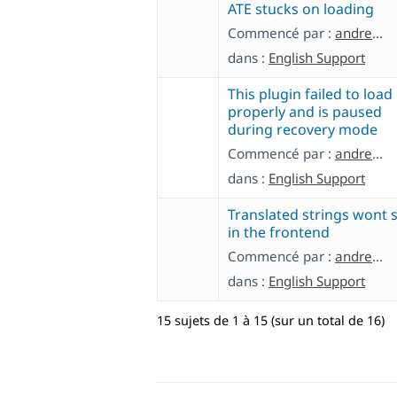
ATE stucks on loading
Commencé par :
andreasN-23
dans :
English Support
This plugin failed to load
properly and is paused
during recovery mode
Commencé par :
andreasN-23
dans :
English Support
Translated strings wont
in the frontend
Commencé par :
andreasN-23
dans :
English Support
15 sujets de 1 à 15 (sur un total de 16)