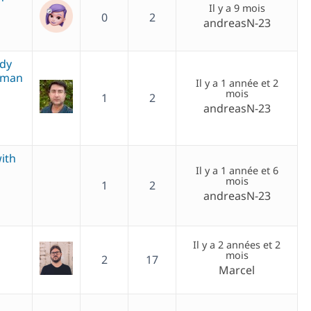
Il y a 9 mois
0
2
andreasN-23
ady
rman
Il y a 1 année et 2
mois
1
2
andreasN-23
with
Il y a 1 année et 6
mois
1
2
andreasN-23
Il y a 2 années et 2
mois
2
17
Marcel