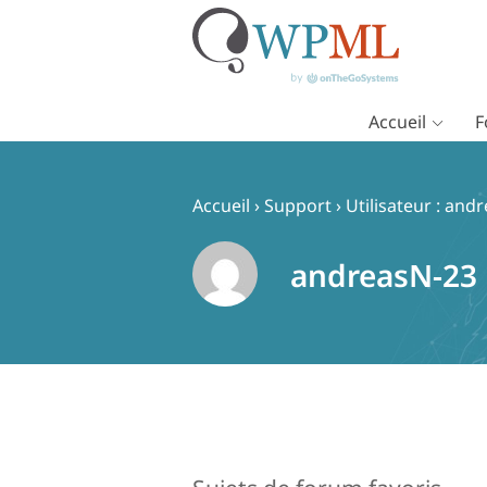
Accueil
F
Passer
au
contenu
Accueil
›
Support
›
Utilisateur : and
andreasN-23