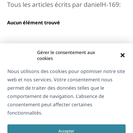
Tous les articles écrits par danielH-169:
Aucun élément trouvé
Gérer le consentement aux
cookies
Nous utilisons des cookies pour optimiser notre site
web et nos services. Votre consentement nous
À propos de WPML
permet de traiter des données telles que le
RGPD & Politique de confidentialité
comportement de navigation. L'absence de
consentement peut affecter certaines
(s'ouvre
Rejoignez notre équipe
fonctionnalités.
dans
(s'ouvre
(s'ouvre
(s'ouvre
une
dans
dans
dans
nouvelle
Accepter
une
une
une