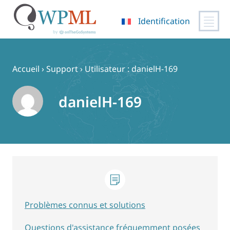
Identification
Passer
au
contenu
Accueil
›
Support
›
Utilisateur : danielH-169
danielH-169
Problèmes connus et solutions
Questions d'assistance fréquemment posées