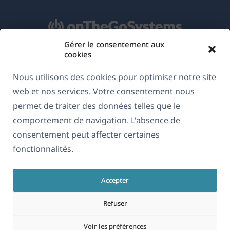
Gérer le consentement aux
cookies
À propos de WPML
Nous utilisons des cookies pour optimiser notre site
RGPD & Politique de confidentialité
web et nos services. Votre consentement nous
(s'ouvre
Rejoignez notre équipe
permet de traiter des données telles que le
dans
comportement de navigation. L'absence de
(s'ouvre
(s'ouvre
(s'ouvre
une
dans
dans
dans
consentement peut affecter certaines
nouvelle
une
une
une
fonctionnalités.
Français
fenêtre)
nouvelle
nouvelle
nouvelle
fenêtre)
fenêtre)
fenêtre)
Accepter
(s'ouvre
© 2026
OnTheGoSystems Limited
dans
Refuser
une
nouvelle
Voir les préférences