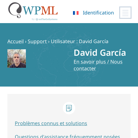
Identification
Passer
au
contenu
Accueil
›
Support
›
Utilisateur : David García
David García
En savoir plus / Nous
contacter
Problèmes connus et solutions
Questions d'assistance fréquemment posées