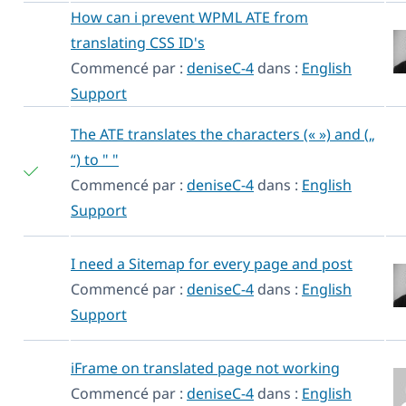
How can i prevent WPML ATE from
translating CSS ID's
Commencé par :
deniseC-4
dans :
English
Support
The ATE translates the characters (« ») and („
“) to " "
Commencé par :
deniseC-4
dans :
English
Support
I need a Sitemap for every page and post
Commencé par :
deniseC-4
dans :
English
Support
iFrame on translated page not working
Commencé par :
deniseC-4
dans :
English