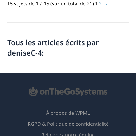
15 sujets de 1 à 15 (sur un total de 21)
1
2
→
Tous les articles écrits par
deniseC-4:
À propos de WPML
RGPD & Politique de confidentialité
(s'ouvre
Rejoignez notre équipe