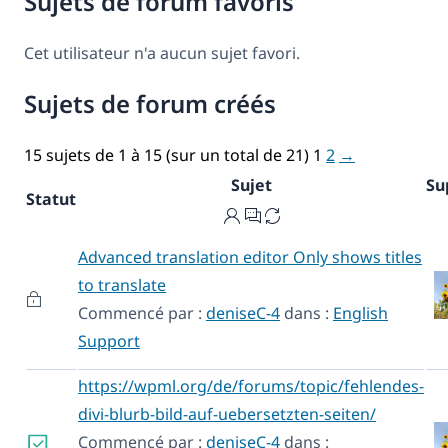
Sujets de forum favoris
Cet utilisateur n'a aucun sujet favori.
Sujets de forum créés
15 sujets de 1 à 15 (sur un total de 21)
1
2
→
Sujet
Su
Statut
Advanced translation editor Only shows titles
to translate
Commencé par :
deniseC-4
dans :
English
Support
https://wpml.org/de/forums/topic/fehlendes-
divi-blurb-bild-auf-uebersetzten-seiten/
Commencé par :
deniseC-4
dans :