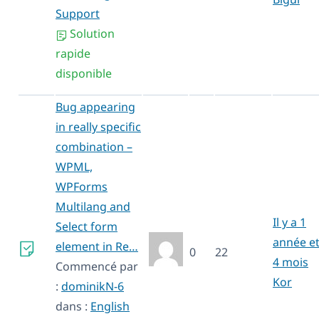
Support
Solution
rapide
disponible
Bug appearing
in really specific
combination –
WPML,
WPForms
Multilang and
Il y a 1
Select form
année e
element in Re…
0
22
4 mois
Commencé par
Kor
:
dominikN-6
dans :
English