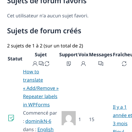
Sujets de forum favoris
Cet utilisateur n'a aucun sujet favori.
Sujets de forum créés
2 sujets de 1 à 2 (sur un total de 2)
Sujet
Support
Voix
Messages
Fraîche
Statut
How to
translate
« Add/Remove »
Repeater labels
in WPForms
Il y a 1
Commencé par
année e
1
15
:
dominikN-6
3 mois
dans :
English
Bigul