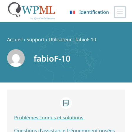
Identification
Passer
au
contenu
Accueil
›
Support
›
Utilisateur : fabioF-10
fabioF-10
Problèmes connus et solutions
Questions d'assistance fréquemment posées