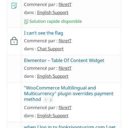
Commencé par :
fikretT
dans :
English Support
Solution rapide disponible
I can’t see the flag
Commencé par :
fikretT
dans :
Chat Support
Elementor – Table Of Content Widget
Commencé par :
fikretT
dans :
English Support
"WooCommerce Multilingual and
Multicurrency" plugin overrides payment
method
1
2
Commencé par :
fikretT
dans :
English Support
when I log in to fonksiyonturizm.com I get