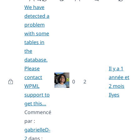
We have
detected a
problem
with some
tables in
the
database.
Please
Il y a 1
contact
année et
0
2
WPML
2 mois
support to
Ilyes
get this…
Commencé
par :
gabrielleD-
2
dans :