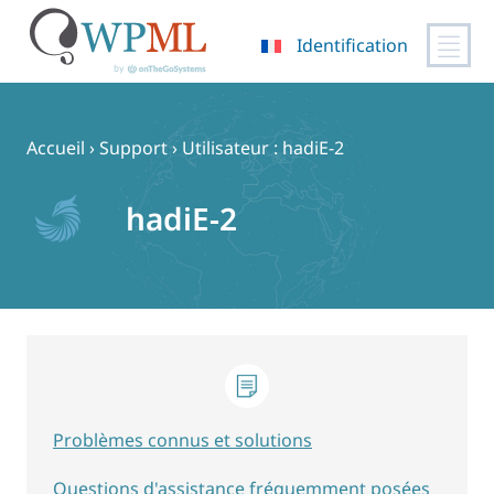
Identification
Passer
au
contenu
Accueil
›
Support
›
Utilisateur : hadiE-2
hadiE-2
Problèmes connus et solutions
Questions d'assistance fréquemment posées