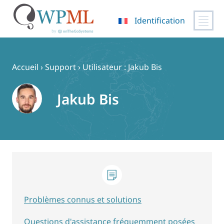
Identification
Passer
au
contenu
Accueil
›
Support
›
Utilisateur : Jakub Bis
Jakub Bis
Problèmes connus et solutions
Questions d'assistance fréquemment posées