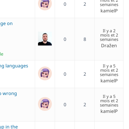
mois et 2
0
2
semaines
kamielP
nge on
Il y a 2
mois et 2
0
8
semaines
Dražen
le
ng languages
Il y a 5
mois et 2
0
2
semaines
kamielP
to wrong
Il y a 5
mois et 2
0
2
semaines
kamielP
up in the