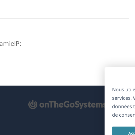
kamielP:
Nous util
services.
'ouvre
données t
ns
de consen
ne
uvelle
Acc