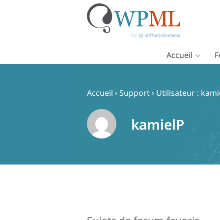
Accueil
F
Passer
au
contenu
Accueil
›
Support
›
Utilisateur : kami
kamielP