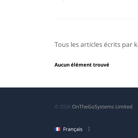
Tous les articles écrits par 
Aucun élément trouvé
(s
© 2026
OnTheGoSystems Limited
da
u
Français
no