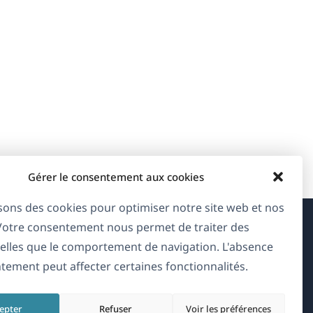
Gérer le consentement aux cookies
isons des cookies pour optimiser notre site web et nos
 Votre consentement nous permet de traiter des
À propos de WPML
elles que le comportement de navigation. L'absence
tement peut affecter certaines fonctionnalités.
RGPD & Politique de confidentialité
(s'ouvre
Rejoignez notre équipe
epter
Refuser
Voir les préférences
dans