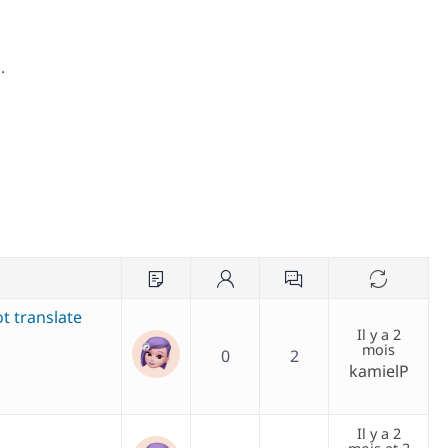
.
t translate
Il y a 2
mois
0
2
kamielP
Il y a 2