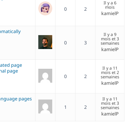
Il y a 6
mois
0
2
kamielP
matically
Il y a 9
mois et 3
0
3
semaines
kamielP
lated page
Il y a 11
inal page
mois et 2
0
2
semaines
kamielP
language pages
Il y a 11
mois et 3
1
2
semaines
kamielP