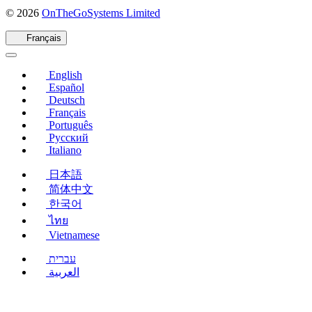
(s'ouvre
© 2026
OnTheGoSystems Limited
dans
une
Français
nouvelle
fenêtre)
English
Español
Deutsch
Français
Português
Русский
Italiano
日本語
简体中文
한국어
ไทย
Vietnamese
עברית
العربية