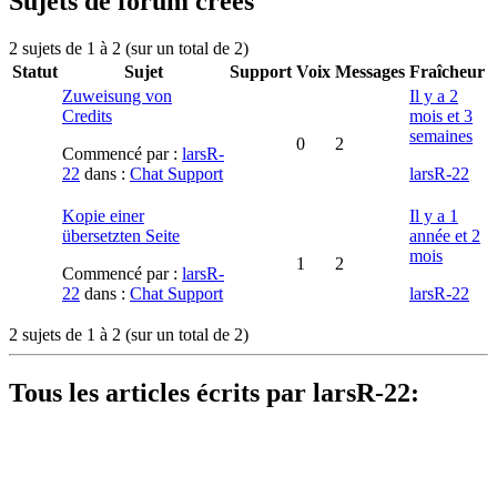
Sujets de forum créés
2 sujets de 1 à 2 (sur un total de 2)
Statut
Sujet
Support
Voix
Messages
Fraîcheur
Zuweisung von
Il y a 2
Credits
mois et 3
semaines
0
2
Commencé par :
larsR-
22
dans :
Chat Support
larsR-22
Kopie einer
Il y a 1
übersetzten Seite
année et 2
mois
1
2
Commencé par :
larsR-
22
dans :
Chat Support
larsR-22
2 sujets de 1 à 2 (sur un total de 2)
Tous les articles écrits par larsR-22: