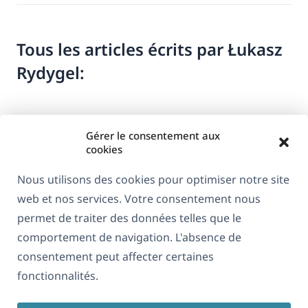
Tous les articles écrits par Łukasz
Rydygel:
Gérer le consentement aux
cookies
Nous utilisons des cookies pour optimiser notre site
web et nos services. Votre consentement nous
À propos de WPML
permet de traiter des données telles que le
RGPD & Politique de confidentialité
comportement de navigation. L'absence de
consentement peut affecter certaines
(s'ouvre
Rejoignez notre équipe
fonctionnalités.
dans
(s'ouvre
(s'ouvre
(s'ouvre
une
dans
dans
dans