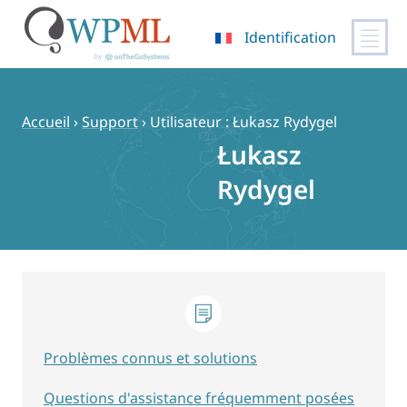
Identification
Passer
au
contenu
Accueil
›
Support
›
Utilisateur : Łukasz Rydygel
Łukasz
Rydygel
Problèmes connus et solutions
Questions d'assistance fréquemment posées