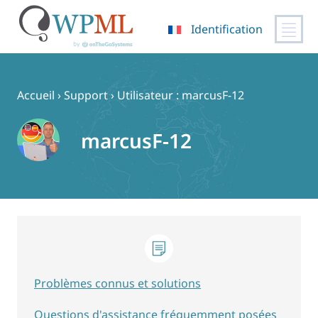
Identification
Passer
au
contenu
Accueil
›
Support
›
Utilisateur : marcusF-12
marcusF-12
Problèmes connus et solutions
Questions d'assistance fréquemment posées