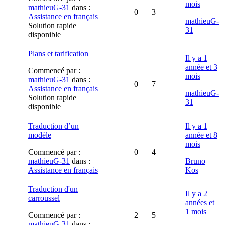
mois
mathieuG-31
dans :
0
3
Assistance en français
mathieuG-
Solution rapide
31
disponible
Plans et tarification
Il y a 1
année et 3
Commencé par :
mois
mathieuG-31
dans :
0
7
Assistance en français
mathieuG-
Solution rapide
31
disponible
Traduction d’un
Il y a 1
modèle
année et 8
mois
Commencé par :
0
4
mathieuG-31
dans :
Bruno
Assistance en français
Kos
Traduction d'un
Il y a 2
carroussel
années et
1 mois
Commencé par :
2
5
mathieuG-31
dans :