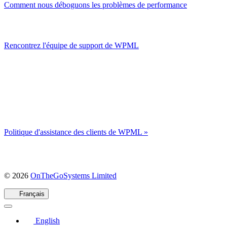
Comment nous déboguons les problèmes de performance
Rencontrez l'équipe de support de WPML
Politique d'assistance des clients de WPML »
(s'ouvre
© 2026
OnTheGoSystems Limited
dans
une
Français
nouvelle
fenêtre)
English