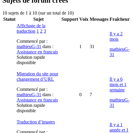
Sujets de forum créés
10 sujets de 1 à 10 (sur un total de 10)
Statut
Sujet
Support
Voix
Messages
Fraîcheur
Affichage de la
traduction
1
2
3
Il y a 2
mois
Commencé par :
mathieuG-31
dans :
1
31
mathieuG-
Assistance en français
31
Solution rapide
disponible
Migration du site pour
changement d’URL
Il y a 6
mois et 1
Commencé par :
semaine
mathieuG-31
dans :
0
7
Assistance en français
mathieuG-
Solution rapide
31
disponible
Traduction d’images
Il y a 1
année et 1
Commencé par :