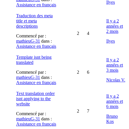
Ilyes
Assistance en français
Traduction des meta
title et meta
Il y a 2
descriptions
années et
2 mois
2
4
Commencé par :
mathieuG-31
dans :
Ilyes
Assistance en français
Template isnt being
Il y a 2
translated
années et
3 mois
Commencé par :
2
6
mathieuG-31
dans :
Nicolas V.
Assistance en français
Text translation order
Il y a 2
isnt applying to the
années et
website
6 mois
2
7
Commencé par :
Bruno
mathieuG-31
dans :
Kos
Assistance en français