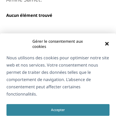
Aucun élément trouvé
Gérer le consentement aux
cookies
Nous utilisons des cookies pour optimiser notre site
web et nos services. Votre consentement nous
À propos de WPML
permet de traiter des données telles que le
RGPD & Politique de confidentialité
comportement de navigation. L'absence de
consentement peut affecter certaines
(s'ouvre
Rejoignez notre équipe
fonctionnalités.
dans
(s'ouvre
(s'ouvre
(s'ouvre
une
dans
dans
dans
nouvelle
Accepter
une
une
une
Français