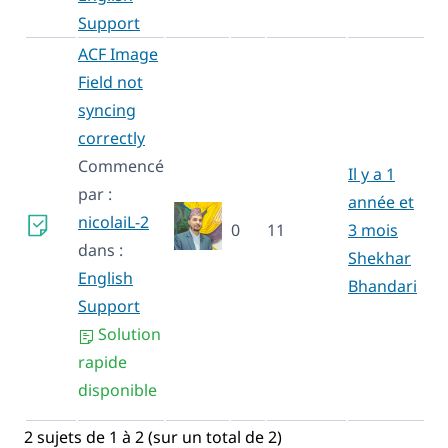
Support
ACF Image
Field not
syncing
correctly
Commencé
Il y a 1
par :
année et
nicolaiL-2
0
11
3 mois
dans :
Shekhar
English
Bhandari
Support
Solution
rapide
disponible
2 sujets de 1 à 2 (sur un total de 2)