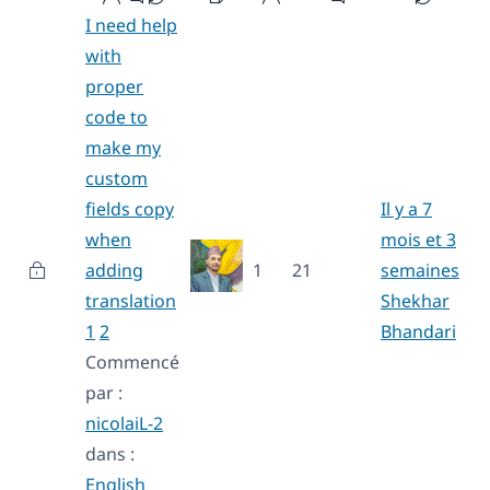
I need help
with
proper
code to
make my
custom
fields copy
Il y a 7
when
mois et 3
adding
1
21
semaines
translation
Shekhar
1
2
Bhandari
Commencé
par :
nicolaiL-2
dans :
English