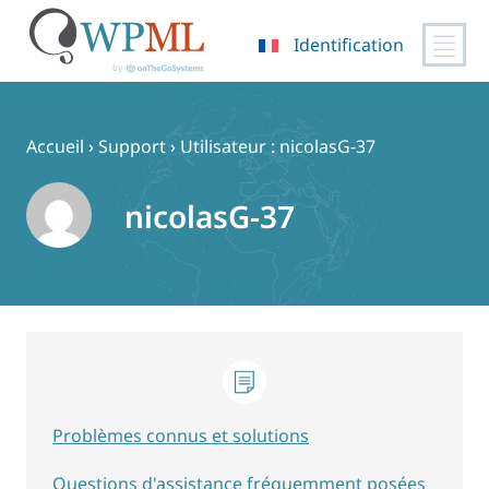
Identification
Passer
au
contenu
Accueil
›
Support
›
Utilisateur : nicolasG-37
nicolasG-37
Problèmes connus et solutions
Questions d'assistance fréquemment posées