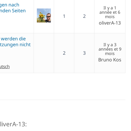
gen nach
Il y a 1
nden Seiten
année et 6
1
2
mois
oliverA-13
 werden die
tzungen nicht
Il y a 3
années et 9
2
3
mois
Bruno Kos
utsch
oliverA-13: