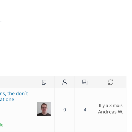
.
ns, the don´t
atione
Il y a 3 mois
0
4
Andreas W.
le