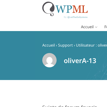
Accueil
F
Passer
au
contenu
Accueil
›
Support
›
Utilisateur : oliv
oliverA-13