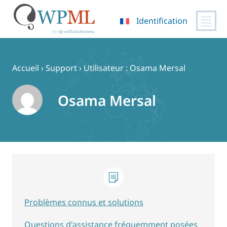
Identification
Passer
au
contenu
Accueil
›
Support
›
Utilisateur : Osama Mersal
Osama Mersal
Problèmes connus et solutions
Questions d'assistance fréquemment posées