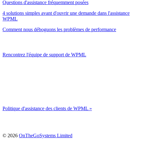
Questions d'assistance fréquemment posées
4 solutions simples avant d'ouvrir une demande dans l'assistance
WPML
Comment nous déboguons les problèmes de performance
Rencontrez l'équipe de support de WPML
Politique d'assistance des clients de WPML »
(s'ouvre
© 2026
OnTheGoSystems Limited
dans