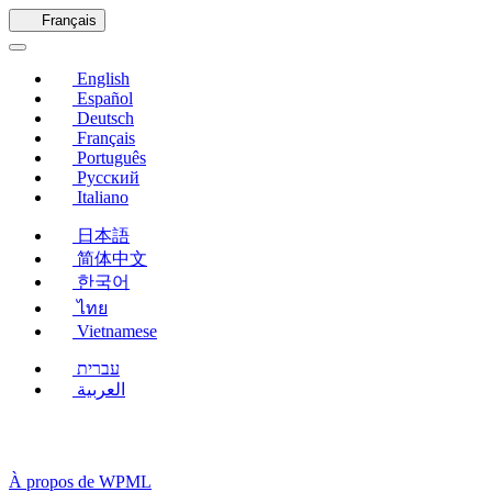
une
Français
nouvelle
fenêtre)
English
Español
Deutsch
Français
Português
Русский
Italiano
日本語
简体中文
한국어
ไทย
Vietnamese
עברית
العربية
À propos de WPML