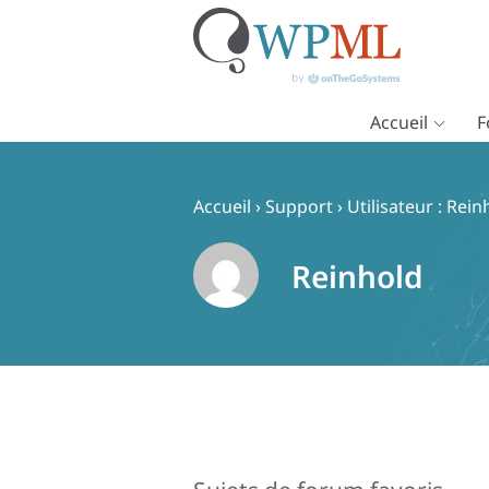
Accueil
F
Passer
au
contenu
Accueil
›
Support
›
Utilisateur : Rein
Reinhold