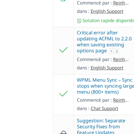
Commencé par :
Reinhold
dans :
English Support
Solution rapide disponib
Critical error after
updating ACFML to 2.2.0
when saving existing
options page
1
2
Commencé par :
Reinhold
dans :
English Support
WPML Menu Sync – Sync
stops when syncing larg
menu (800+ items)
Commencé par :
Reinhold
dans :
Chat Support
Suggestion: Separate
Security Fixes from
Feature Updates