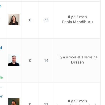
t
Il y a 3 mois
0
23
Paola Mendiburu
ed
Il y a 4 mois et 1 semaine
0
14
Dražen
le
 –
or
Il y a 5 mois
0
11