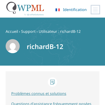
Identification
Passer
au
contenu
Accueil
›
Support
›
Utilisateur : richardB-12
richardB-12
Problèmes connus et solutions
Questions d'assistance fréquemment posées