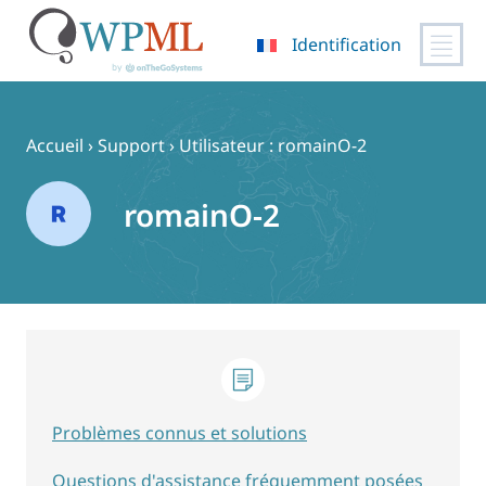
Identification
Passer
au
contenu
Accueil
›
Support
›
Utilisateur : romainO-2
romainO-2
Problèmes connus et solutions
Questions d'assistance fréquemment posées