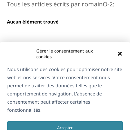
Tous les articles écrits par romainO-2:
Aucun élément trouvé
Gérer le consentement aux
cookies
Nous utilisons des cookies pour optimiser notre site
web et nos services. Votre consentement nous
À propos de WPML
permet de traiter des données telles que le
RGPD & Politique de confidentialité
comportement de navigation. L'absence de
consentement peut affecter certaines
(s'ouvre
Rejoignez notre équipe
fonctionnalités.
dans
(s'ouvre
(s'ouvre
(s'ouvre
une
dans
dans
dans
nouvelle
Accepter
une
une
une