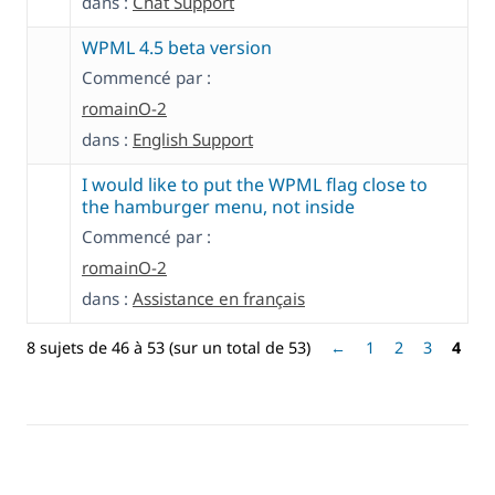
dans :
Chat Support
WPML 4.5 beta version
Commencé par :
romainO-2
dans :
English Support
I would like to put the WPML flag close to
the hamburger menu, not inside
Commencé par :
romainO-2
dans :
Assistance en français
8 sujets de 46 à 53 (sur un total de 53)
←
1
2
3
4