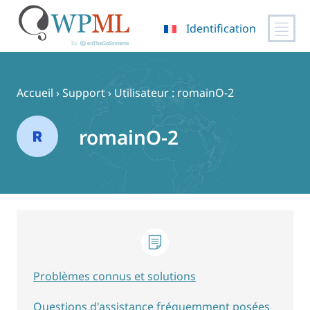
Identification
Passer
au
contenu
Accueil
›
Support
›
Utilisateur : romainO-2
romainO-2
Problèmes connus et solutions
Questions d'assistance fréquemment posées