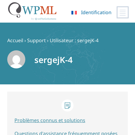
Identification
Passer
au
contenu
Accueil
›
Support
›
Utilisateur : sergejK-4
sergejK-4
Problèmes connus et solutions
Questions d'assistance fréquemment posées