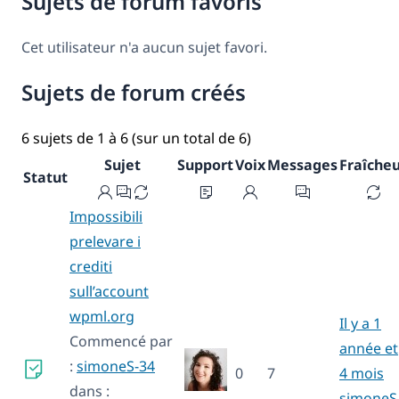
Sujets de forum favoris
Cet utilisateur n'a aucun sujet favori.
Sujets de forum créés
6 sujets de 1 à 6 (sur un total de 6)
Sujet
Support
Voix
Messages
Fraîche
Statut
Impossibili
prelevare i
crediti
sull’account
wpml.org
Il y a 1
Commencé par
année et
:
simoneS-34
0
7
4 mois
dans :
simoneS