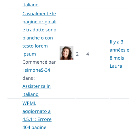
italiano
Casualmente le
pagine originali
e tradotte sono
bianche o con
Il y a 3
testo lorem
années e
ipsum
2
4
8 mois
Commencé par
Laura
:
simoneS-34
dans :
Assistenza in
italiano
WPML
aggiornato a
4.5.11: Errore
404 pagine