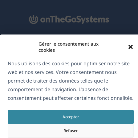
À propos de WPML
Gérer le consentement aux
cookies
RGPD & Politique de confidentialité
(s'ouvre
Rejoignez notre équipe
Nous utilisons des cookies pour optimiser notre site
dans
web et nos services. Votre consentement nous
(s'ouvre
(s'ouvre
(s'ouvre
une
permet de traiter des données telles que le
dans
dans
dans
nouvelle
comportement de navigation. L'absence de
une
une
une
Français
fenêtre)
consentement peut affecter certaines fonctionnalités.
nouvelle
nouvelle
nouvelle
fenêtre)
fenêtre)
fenêtre)
(s'ouvre
© 2026
OnTheGoSystems Limited
Accepter
dans
une
Refuser