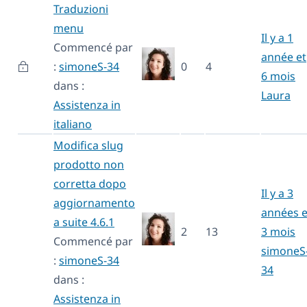
Traduzioni
menu
Il y a 1
Commencé par
année et
:
simoneS-34
0
4
6 mois
dans :
Laura
Assistenza in
italiano
Modifica slug
prodotto non
corretta dopo
Il y a 3
aggiornamento
années e
a suite 4.6.1
2
13
3 mois
Commencé par
simoneS
:
simoneS-34
34
dans :
Assistenza in