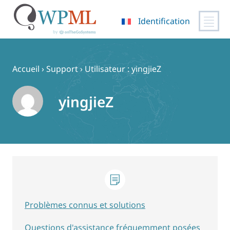
Identification
Passer
au
contenu
Accueil
›
Support
›
Utilisateur : yingjieZ
yingjieZ
Problèmes connus et solutions
Questions d'assistance fréquemment posées