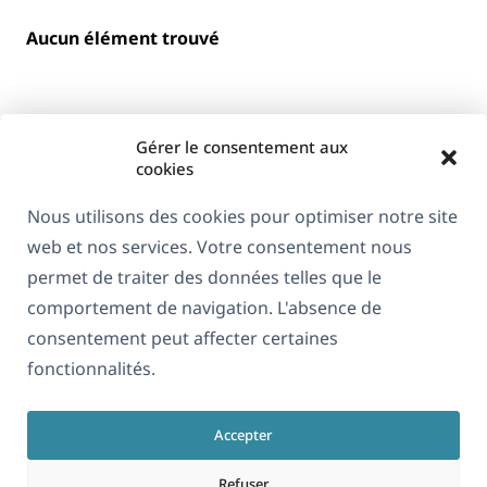
Aucun élément trouvé
Gérer le consentement aux
cookies
Nous utilisons des cookies pour optimiser notre site
web et nos services. Votre consentement nous
À propos de WPML
permet de traiter des données telles que le
RGPD & Politique de confidentialité
comportement de navigation. L'absence de
consentement peut affecter certaines
(s'ouvre
Rejoignez notre équipe
fonctionnalités.
dans
(s'ouvre
(s'ouvre
(s'ouvre
une
dans
dans
dans
nouvelle
Accepter
une
une
une
Français
fenêtre)
nouvelle
nouvelle
nouvelle
Refuser