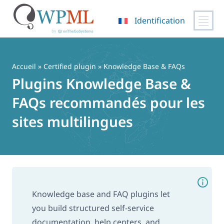
Identification
Passer
au
contenu
Accueil
»
Certified plugin
» Knowledge Base & FAQs
Plugins Knowledge Base &
FAQs recommandés pour les
sites multilingues
Knowledge base and FAQ plugins let
you build structured self-service
documentation, help centers, and