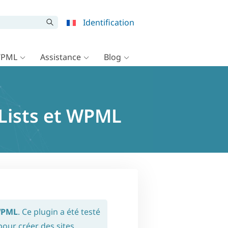
Identification
WPML
Assistance
Blog
 Lists et WPML
WPML
. Ce plugin a été testé
pour créer des sites