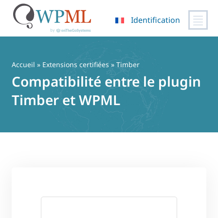
Identification
Passer
au
contenu
Accueil
»
Extensions certifiées
» Timber
Compatibilité entre le plugin
Timber et WPML