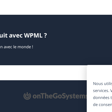
duit avec WPML ?
on avec le monde !
Nous util
services.
'ouvre
données t
ns
de consen
ne