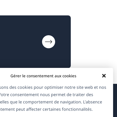
Gérer le consentement aux cookies
isons des cookies pour optimiser notre site web et nos
 Votre consentement nous permet de traiter des
À propos de WPML
elles que le comportement de navigation. L'absence
tement peut affecter certaines fonctionnalités.
RGPD & Politique de confidentialité