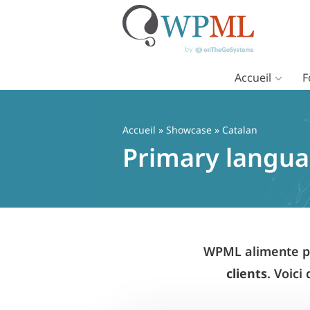
Accueil
F
Passer
au
contenu
Accueil
»
Showcase
» Catalan
Primary langua
WPML alimente pl
clients
. Voici