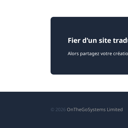
Fier d'un site tra
Alors partagez votre créati
(s
© 2026
OnTheGoSystems Limited
da
u