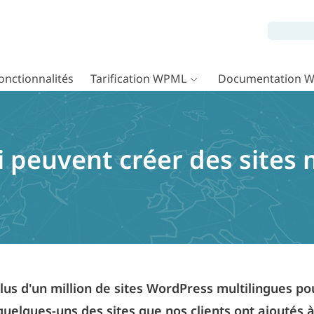
onctionnalités
Tarification WPML
Documentation 
i peuvent créer des sites 
us d'un million de sites WordPress multilingues p
 quelques-uns des sites que nos clients ont ajoutés à