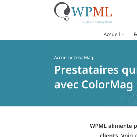
Accueil
F
Passer
au
contenu
Accueil
» ColorMag
Prestataires qu
avec ColorMag
WPML alimente pl
clients
. Voici