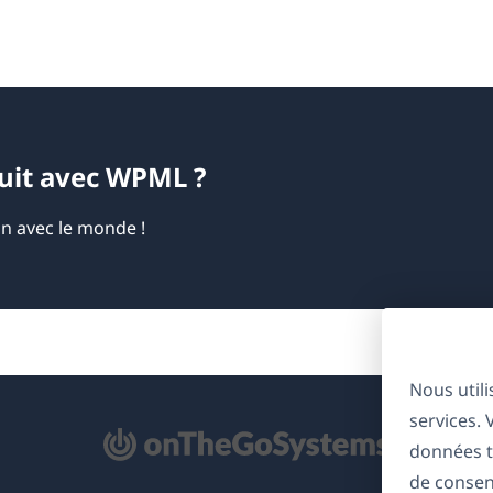
duit avec WPML ?
on avec le monde !
Nous util
services.
'ouvre
données t
ns
de consen