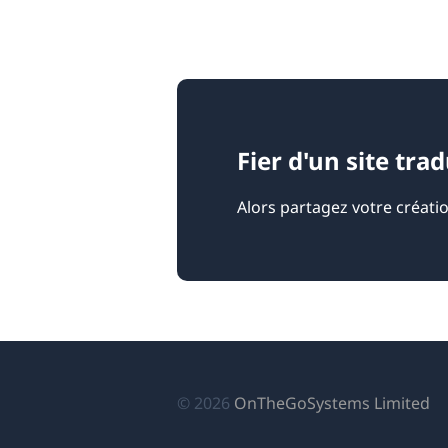
Fier d'un site tra
Alors partagez votre créati
(s
© 2026
OnTheGoSystems Limited
da