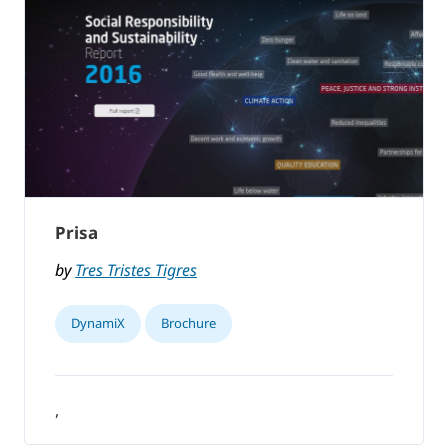
Prisa
by
Tres Tristes Tigres
DynamiX
Brochure
,