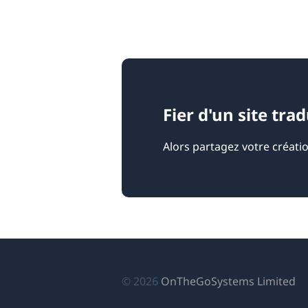
Fier d'un site tra
Alors partagez votre créati
(s
© 2026
OnTheGoSystems Limited
da