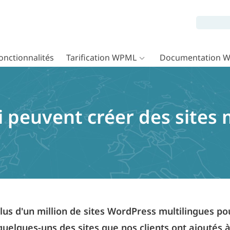
onctionnalités
Tarification WPML
Documentation 
i peuvent créer des sites 
us d'un million de sites WordPress multilingues p
 quelques-uns des sites que nos clients ont ajoutés à