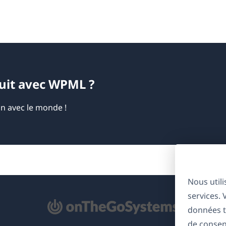
duit avec WPML ?
on avec le monde !
Nous util
services.
'ouvre
données t
ns
de consen