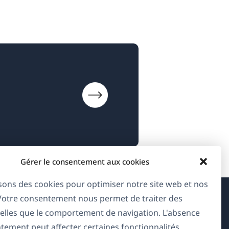
Gérer le consentement aux cookies
isons des cookies pour optimiser notre site web et nos
 Votre consentement nous permet de traiter des
À propos de WPML
elles que le comportement de navigation. L'absence
tement peut affecter certaines fonctionnalités.
RGPD & Politique de confidentialité