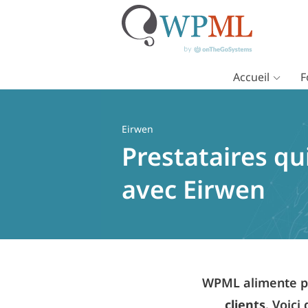
Accueil
F
Passer
au
contenu
Eirwen
Prestataires qu
avec Eirwen
WPML alimente pl
clients
. Voici