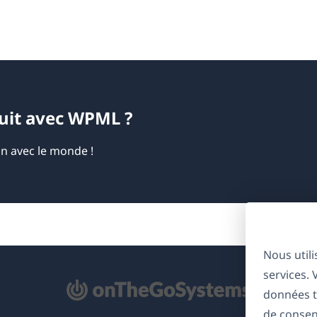
duit avec WPML ?
on avec le monde !
Nous util
services.
'ouvre
données t
ns
de consen