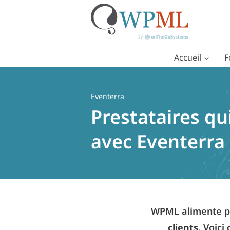
Accueil
F
Passer
au
contenu
Eventerra
Prestataires qu
avec Eventerra
WPML alimente pl
clients
. Voici