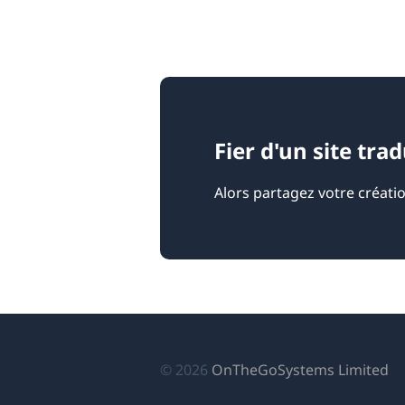
Fier d'un site tra
Alors partagez votre créati
(s
© 2026
OnTheGoSystems Limited
da