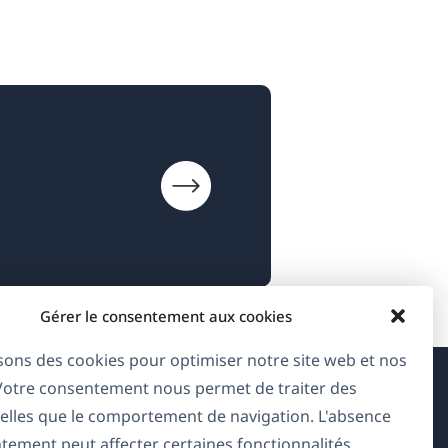
Gérer le consentement aux cookies
isons des cookies pour optimiser notre site web et nos
 Votre consentement nous permet de traiter des
À propos de WPML
elles que le comportement de navigation. L'absence
tement peut affecter certaines fonctionnalités.
RGPD & Politique de confidentialité