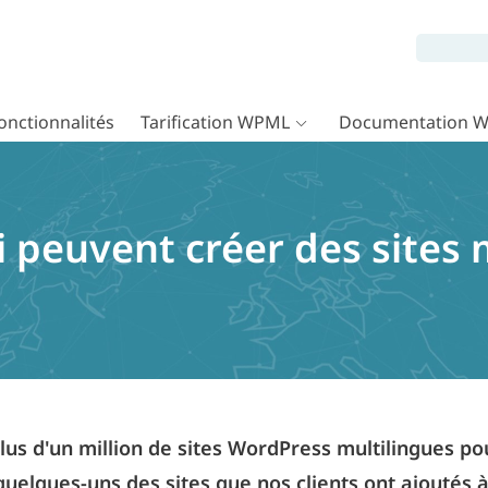
onctionnalités
Tarification WPML
Documentation 
i peuvent créer des sites 
us d'un million de sites WordPress multilingues p
 quelques-uns des sites que nos clients ont ajoutés à