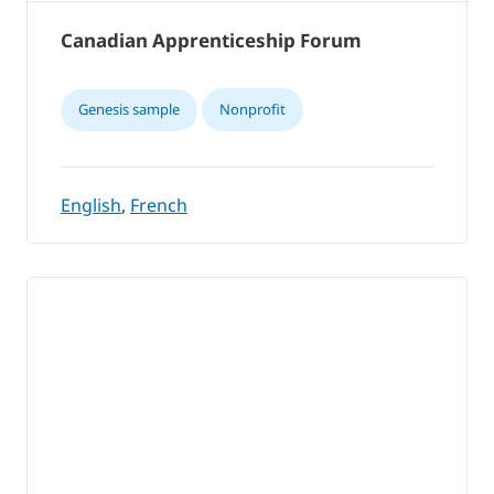
Canadian Apprenticeship Forum
Genesis sample
Nonprofit
English
,
French