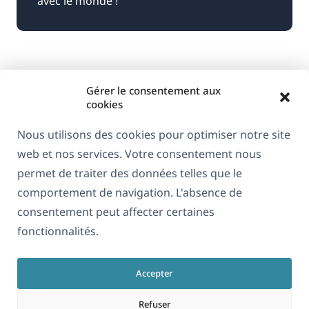
avec le monde !
Gérer le consentement aux
cookies
Nous utilisons des cookies pour optimiser notre site
web et nos services. Votre consentement nous
À propos de WPML
permet de traiter des données telles que le
RGPD & Politique de confidentialité
comportement de navigation. L'absence de
consentement peut affecter certaines
(s'ouvre
Rejoignez notre équipe
fonctionnalités.
dans
(s'ouvre
(s'ouvre
(s'ouvre
une
dans
dans
dans
nouvelle
Accepter
une
une
une
Français
fenêtre)
nouvelle
nouvelle
nouvelle
Refuser