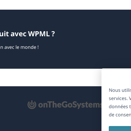
duit avec WPML ?
on avec le monde !
Nous util
services.
'ouvre
données t
ns
de consen
ne
uvelle