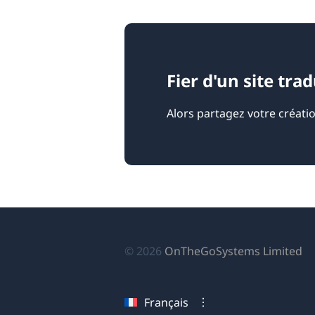
Fier d'un site tra
Alors partagez votre créati
(s
© 2026
OnTheGoSystems Limited
da
u
Français
no