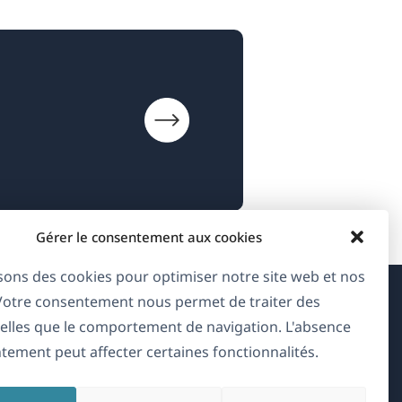
Gérer le consentement aux cookies
isons des cookies pour optimiser notre site web et nos
 Votre consentement nous permet de traiter des
À propos de WPML
elles que le comportement de navigation. L'absence
tement peut affecter certaines fonctionnalités.
RGPD & Politique de confidentialité
(s'ouvre
Rejoignez notre équipe