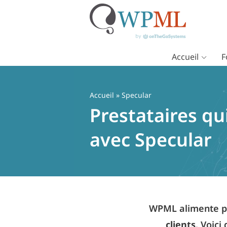
Accueil
F
Passer
au
contenu
Accueil
» Specular
Prestataires qu
avec Specular
WPML alimente pl
clients
. Voici