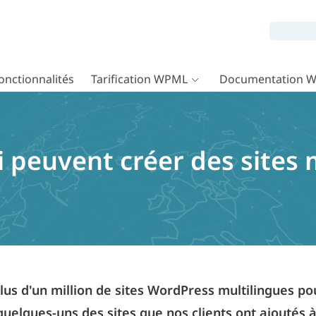
onctionnalités
Tarification WPML
Documentation 
i peuvent créer des sites 
us d'un million de sites WordPress multilingues p
 quelques-uns des sites que nos clients ont ajoutés à